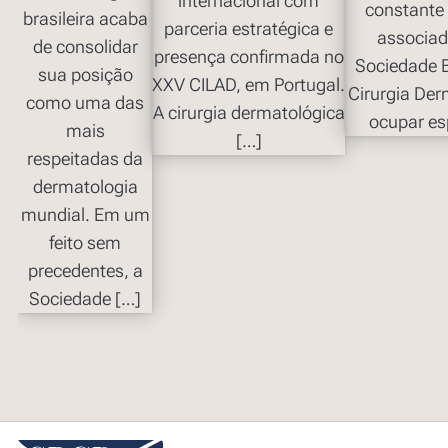
internacional com
constante
brasileira acaba
parceria estratégica e
associad
de consolidar
presença confirmada no
Sociedade B
sua posição
XXV CILAD, em Portugal.
Cirurgia Der
como uma das
A cirurgia dermatológica
ocupar es
mais
[…]
respeitadas da
dermatologia
mundial. Em um
feito sem
precedentes, a
Sociedade […]