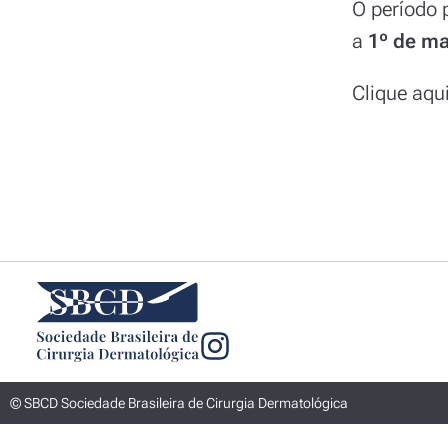
O período 
a
1º de ma
Clique aqu
© SBCD Sociedade Brasileira de Cirurgia Dermatológica