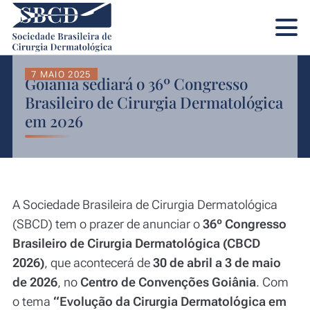
7 MAIO 2025
Goiânia sediará o 36º Congresso
Brasileiro de Cirurgia Dermatológica
em 2026
A Sociedade Brasileira de Cirurgia Dermatológica
(SBCD) tem o prazer de anunciar o
36º Congresso
Brasileiro de Cirurgia Dermatológica (CBCD
2026)
, que acontecerá de
30 de abril a 3 de maio
de 2026
, no
Centro de Convenções Goiânia
. Com
o tema
“Evolução da Cirurgia Dermatológica em