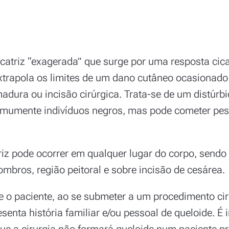
catriz “exagerada” que surge por uma resposta cicat
xtrapola os limites de um dano cutâneo ocasionad
adura ou incisão cirúrgica. Trata-se de um distúrbi
omumente indivíduos negros, mas pode cometer pes
triz pode ocorrer em qualquer lugar do corpo, sen
ombros, região peitoral e sobre incisão de cesárea.
 o paciente, ao se submeter a um procedimento cir
senta história familiar e/ou pessoal de queloide. É 
ue a cirurgia não formará queloide num paciente p