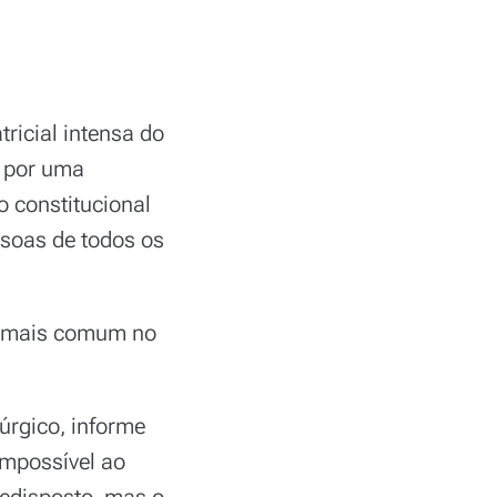
ricial intensa do
o por uma
o constitucional
soas de todos os
do mais comum no
úrgico, informe
impossível ao
redisposto, mas o