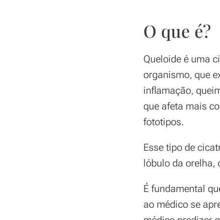
O que é?
Queloide é uma ci
organismo, que e
inflamação, queim
que afeta mais c
fototipos.
Esse tipo de cica
lóbulo da orelha, 
É fundamental que
ao médico se apre
médico predizer q