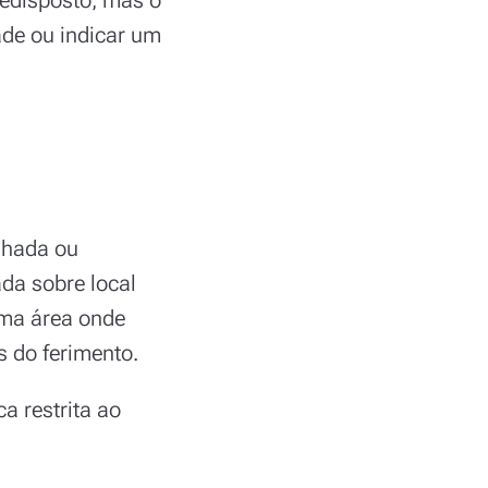
ade ou indicar um
lhada ou
ada sobre local
uma área onde
s do ferimento.
ca restrita ao